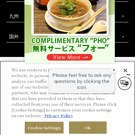
九州
国外
We use cookies to improve your experience on our
website, to personalize content and ads, and to
相铁酒店官方社交媒体
analyze our traffic. We share information about your
use of our website with our advertising and analytics
联系我们
公司简介
新酒店开发提案
专栏
网络使用条款
网站政策
隐私权政策
关于顾客骚扰的基本政策
企业合同
partners, who may combine it with other information
住宿条款
会员条款及细则
网站地图
招聘信息
that you have provided to them or that they have
collected from your use of their services. Please click
[Cookie Settings] to customize your cookie settings
on our website.
Privacy Policy
© Sotetsu Hotel Management CO., LTD.
Cookie Settings
OK