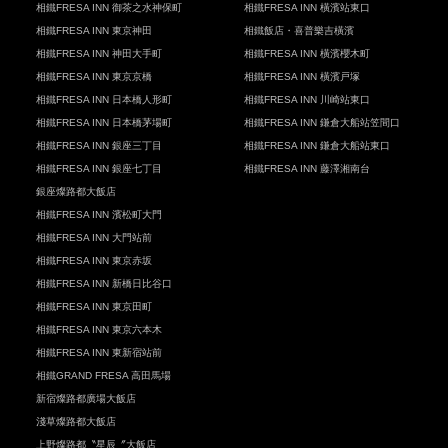
相鐵FRESA INN 御茶之水神保町
相鐵FRESA INN 橫濱站東口
相鐵FRESA INN 東京神田
相鐵飯店・喜普樂吉橫濱
相鐵FRESA INN 神田大手町
相鐵FRESA INN 橫濱櫻木町
相鐵FRESA INN 東京京橋
相鐵FRESA INN 橫濱戸塚
相鐵FRESA INN 日本橋人形町
相鐵FRESA INN 川崎站東口
相鐵FRESA INN 日本橋茅場町
相鐵FRESA INN 鎌倉大船站笠間口
相鐵FRESA INN 銀座三丁目
相鐵FRESA INN 鎌倉大船站東口
相鐵FRESA INN 銀座七丁目
相鐵FRESA INN 藤澤湘南台
銀座燦路都大飯店
相鐵FRESA INN 濱松町大門
相鐵FRESA INN 大門站前
相鐵FRESA INN 東京赤坂
相鐵FRESA INN 新橋日比谷口
相鐵FRESA INN 東京田町
相鐵FRESA INN 東京六本木
相鐵FRESA INN 東新宿站前
相鐵GRAND FRESA 高田馬場
新宿燦路都廣場大飯店
淺草燦路都大飯店
上野燦路都〝星辰〞大飯店