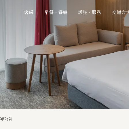
客房
早餐・餐廳
設施、服務
交通方
事項公告