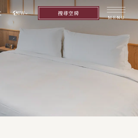
式
搜尋
空房
TW
MENU