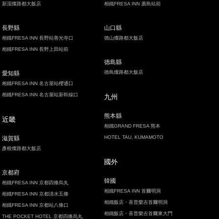
新瀉燦路都大飯店
相鐵FRESA INN 廣島站前
長野縣
山口縣
相鐵FRESA INN 長野站善光寺口
德山燦路都大飯店
相鐵FRESA INN 長野上田站前
德島縣
德島燦路都大飯店
愛知縣
相鐵FRESA INN 名古屋站櫻通口
相鐵FRESA INN 名古屋站新幹線口
九州
熊本縣
近畿
相鐵GRAND FRESA 熊本
HOTEL TAU, KUMAMOTO
滋賀縣
彥根燦路都大飯店
國外
京都府
韓國
相鐵FRESA INN 京都四條烏丸
相鐵FRESA INN 首爾明洞
相鐵FRESA INN 京都清水五條
相鐵飯店・喜普樂吉首爾明洞
相鐵FRESA INN 京都站八條口
相鐵飯店・喜普樂吉首爾東大門
THE POCKET HOTEL 京都四條烏丸