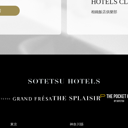
HOTELS C
房
相鐵飯店俱樂部
東京
神奈川縣