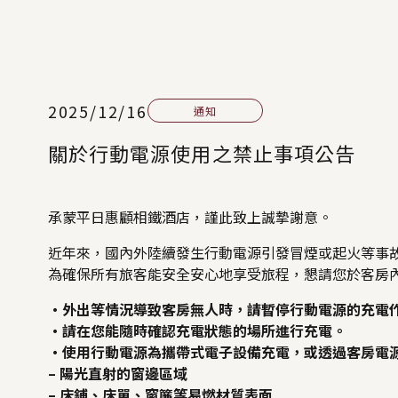
2025/12/16
通知
關於行動電源使用之禁止事項公告
承蒙平日惠顧相鐵酒店，謹此致上誠摯謝意。
近年來，國內外陸續發生行動電源引發冒煙或起火等事
為確保所有旅客能安全安心地享受旅程，懇請您於客房
・外出等情況導致客房無人時，請暫停行動電源的充電
・請在您能隨時確認充電狀態的場所進行充電。
・使用行動電源為攜帶式電子設備充電，或透過客房電
– 陽光直射的窗邊區域
– 床鋪、床單、窗簾等易燃材質表面