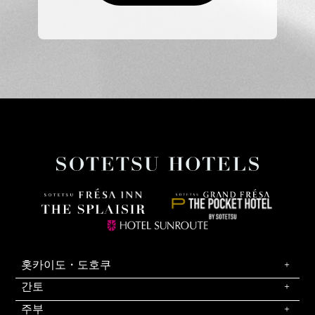
홋카이도・도호쿠
간토
주부