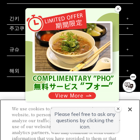
긴키
주고쿠・시코쿠
규슈
해외
We use cookies to improve your experience on our
website, to personalize content and ads, and to
소테츠 호텔즈 공식 SNS
analyze our traffic. We share information about your
문의는 이쪽
회사 개요
신규 호텔 개발 제안
칼럼
use of our website with our advertising and
WEB 이용 규약
사이트 정책
개인정보 보호정책
고객 괴롭힘에 대한 기본 정책
법인 계약
숙박약관
회원규약
analytics partners, who may combine it with other
사이트 맵
채용 정보
information that you have provided to them or that