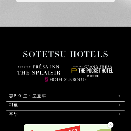
홋카이도・도호쿠
간토
주부