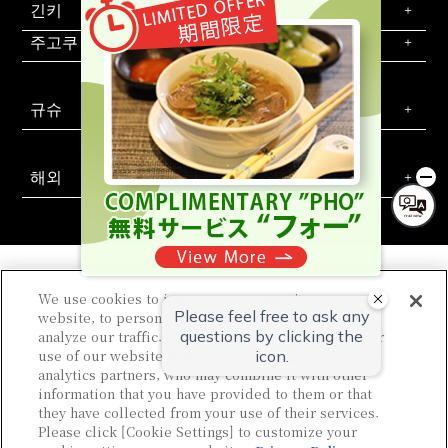
긴키
주고쿠・시코쿠
규슈
해외
We use cookies to improve your experience on our
website, to personalize content and ads, and to
소테츠 호텔즈 공식 SNS
analyze our traffic. We share information about your
문의는 이쪽
회사 개요
신규 호텔 개발 제안
칼럼
use of our website with our advertising and
WEB 이용 규약
사이트 정책
개인정보 보호정책
고객 괴롭힘에 대한 기본 정책
법인 계약
숙박약관
회원규약
analytics partners, who may combine it with other
사이트 맵
채용 정보
information that you have provided to them or that
they have collected from your use of their services.
Please click [Cookie Settings] to customize your