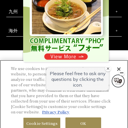
九州
海外
We use cookies to improve your experience on our
相鉄ホテルズ 公式SNS
website, to personalize content and ads, and to
analyze our traffic. We share information about your
お問い合わせ
会社概要
新規ホテル開発のご提案
コラム
WEB利用規約
サイトポリシー
プライバシーポリシー
use of our website with our advertising and analytics
カスタマーハラスメントに対する基本方針
法人契約
宿泊約款
会員規約
サイトマップ
partners, who may combine it with other information
相鉄ホテルズ パートナーホテル加盟募集のご案内
採用情報
that you have provided to them or that they have
collected from your use of their services. Please click
[Cookie Settings] to customize your cookie settings
on our website.
Privacy Policy
© Sotetsu Hotel Management CO., LTD.
Cookie Settings
OK